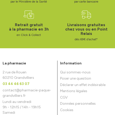
par le Ministère de la Santé
par carte bancaire
Retrait gratuit
Livraisons gratuites
à la pharmacie en 3h
chez vous ou en Point
Relais
en Click & Collect
dès 69€ d’achat*
La pharmacie
Information
2 rue de Rouen
Qui sommes-nous
60210 Grandvilliers
Poser une question
03 44 46 63 07
Déclarer un effet indésirable
contact
@
pharmacie-paque-
Mentions légales
grandvilliers.fr
CGV
Lundi au vendredi
Données personnelles
9h - 12h15 / 14h - 19h15
Cookies
Samedi