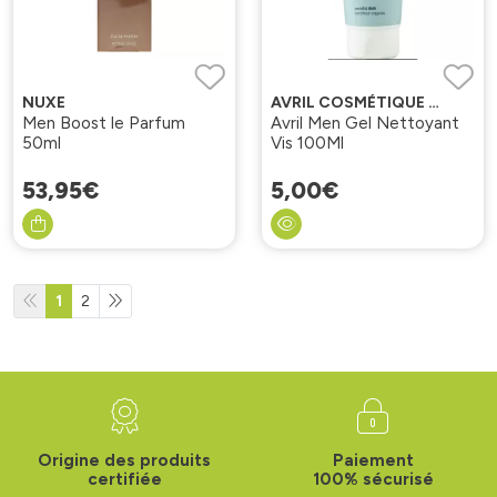
NUXE
AVRIL COSMÉTIQUE BIO
Men Boost le Parfum
Avril Men Gel Nettoyant
50ml
Vis 100Ml
53
,
95
€
5
,
00
€
1
2
Origine des produits
Paiement
certifiée
100% sécurisé