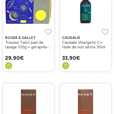
ROGER & GALLET
CAUDALIE
Trousse Twist pain de
Caudalie Vinergetic C+
rasage 100g + gel après-
Huile de nuit détox 30ml
rasage 75ml
29
,
90
€
33
,
90
€