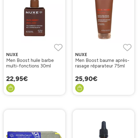
NUXE
NUXE
Men Boost huile barbe
Men Boost baume après-
multi-fonctions 30ml
rasage réparateur 75ml
22
,
95
€
25
,
90
€