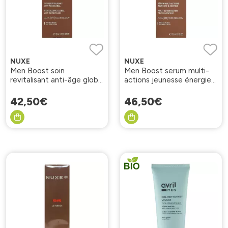
NUXE
NUXE
Men Boost soin
Men Boost serum multi-
revitalisant anti-âge global
actions jeunesse énergie
50ml
30ml
42
,
50
€
46
,
50
€