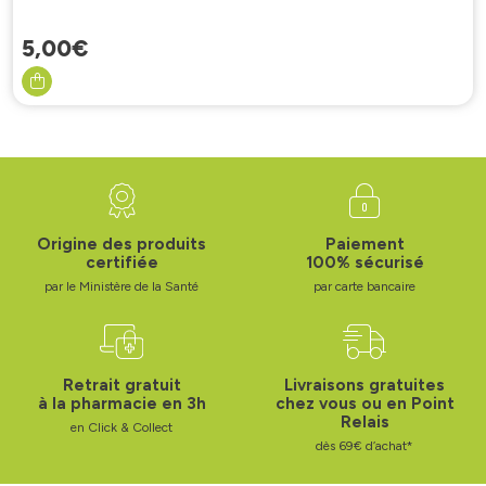
5
,
00
€
Origine des produits
Paiement
certifiée
100% sécurisé
par le Ministère de la Santé
par carte bancaire
Retrait gratuit
Livraisons gratuites
à la pharmacie en 3h
chez vous ou en Point
Relais
en Click & Collect
dès 69€ d’achat*