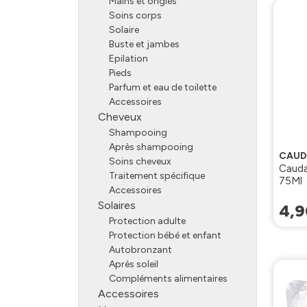
Mains et ongles
Soins corps
Solaire
Buste et jambes
Epilation
Pieds
Parfum et eau de toilette
Accessoires
Cheveux
Shampooing
Après shampooing
CAUD
Soins cheveux
Cauda
Traitement spécifique
75Ml
Accessoires
Solaires
4
,
9
Protection adulte
Protection bébé et enfant
Autobronzant
Après soleil
Compléments alimentaires
Accessoires