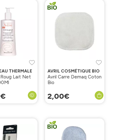
 EAU THERMALE
AVRIL COSMÉTIQUE BIO
Roug Lait Net
Avril Carre Demaq Coton
00Ml
Bio
0
€
2
,
00
€