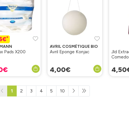
*
55€
TMANN
AVRIL COSMÉTIQUE BIO
lux Pads X200
Avril Eponge Konjac
Jld Extr
Comedo
0
€
4
,
00
€
4
,
50
1
2
3
4
5
10