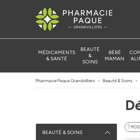
Pharmacie Pa
BEAUTÉ
MÉDICAMENTS
BÉBÉ
COM
&
& SANTÉ
MAMAN
ALI
SOINS
Pharmacie Paque Grandvilliers
Beauté & Soins
Dé
POS
BEAUTÉ & SOINS