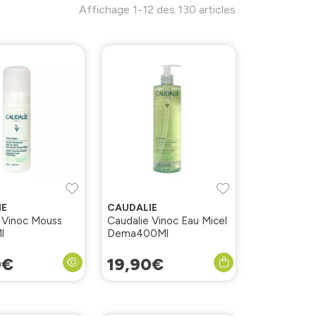
Affichage 1-12 des 130 articles
IE
CAUDALIE
 Vinoc Mouss
Caudalie Vinoc Eau Micel
l
Dema400Ml
0
€
19
,
90
€