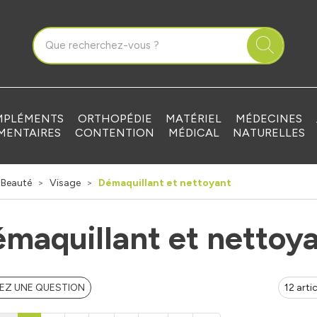
que Grandvilliers Votre pharmacie en ligne à votre service
PLÉMENTS
ORTHOPÉDIE
MATÉRIEL
MÉDECINES
MENTAIRES
CONTENTION
MÉDICAL
NATURELLES
Beauté
Visage
Démaquillant et nettoyant
maquillant et nettoy
EZ UNE QUESTION