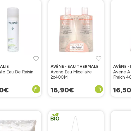
ALIE
AVÈNE - EAU THERMALE
AVÈNE -
lie Eau De Raisin
Avene Eau Micellaire
Avene A 
2x400Ml
Fraich 4
0
€
16
,
90
€
16
,
5