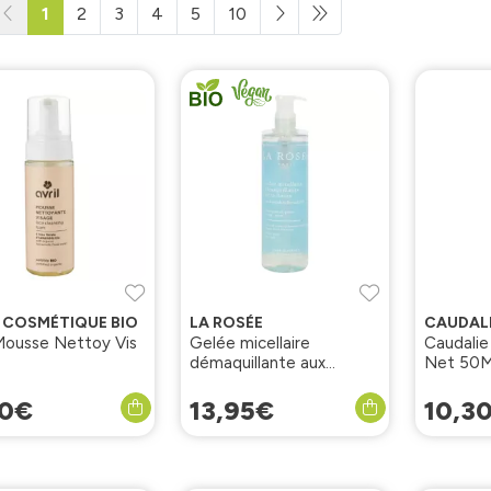
1
2
3
4
5
10
L COSMÉTIQUE BIO
LA ROSÉE
CAUDAL
 Mousse Nettoy Vis
Gelée micellaire
Caudalie
démaquillante aux
Net 50M
hydrolats floraux 195ml
0
€
13
,
95
€
10
,
3