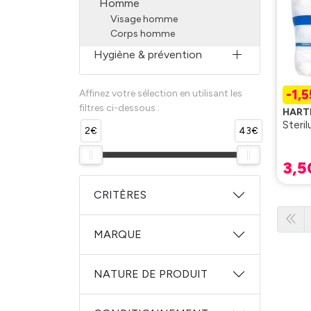
Homme
Visage homme
Corps homme
Hygiène & prévention
-1,
Affinez votre sélection en utilisant les
filtres ci-dessous :
HAR
Steri
2€
43€
3
,
5
CRITÈRES
MARQUE
NATURE DE PRODUIT