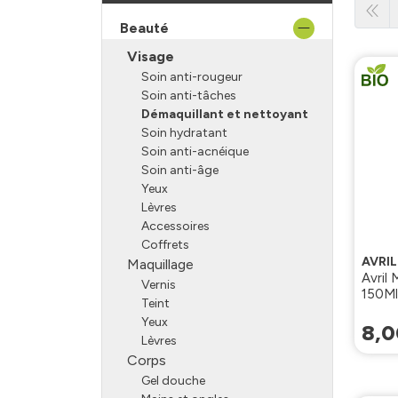
Beauté
Visage
Soin anti-rougeur
Soin anti-tâches
Démaquillant et nettoyant
Soin hydratant
Soin anti-acnéique
Soin anti-âge
Yeux
Lèvres
Accessoires
Coffrets
AVRI
Maquillage
Avril
Vernis
150Ml
Teint
Yeux
8
,
0
Lèvres
Corps
Gel douche