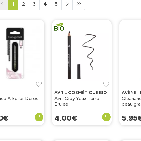
1
2
3
4
5
AVRIL COSMÉTIQUE BIO
AVÈNE -
nce A Epiler Doree
Avril Cray Yeux Terre
Cleananc
Brulee
peau gra
imperfec
0
€
4
,
00
€
5
,
95