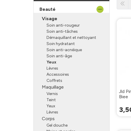
Beauté
Visage
Soin anti-rougeur
Soin anti-tâches
Démaquillant et nettoyant
Soin hydratant
Soin anti-acnéique
Soin anti-âge
Yeux
Lèvres
Accessoires
Coffrets
Maquillage
Jld Pi
Vernis
Biee
Teint
Yeux
3
,
5
Lèvres
Corps
Gel douche