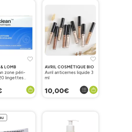
 & LOMB
AVRIL COSMÉTIQUE BIO
n zone péri-
Avril anticernes liquide 3
20 lingettes
ml
iques
€
10
,
00
€
au