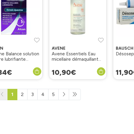
ON
AVENE
BAUSCH
ne Balance solution
Avene Essentiels Eau
Désosep
re lubrifiante
micellaire démaquillante
e 10ml
400ml
84
€
10
,
90
€
11
,
90
1
2
3
4
5