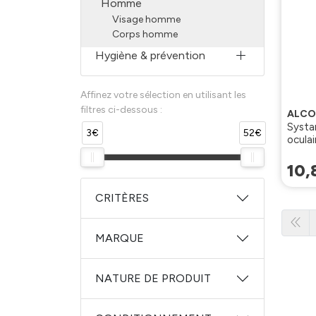
Homme
Visage homme
Corps homme
Hygiène & prévention
Affinez votre sélection en utilisant les
filtres ci-dessous :
ALC
Systa
3€
52€
oculai
collyr
10
,
CRITÈRES
MARQUE
NATURE DE PRODUIT