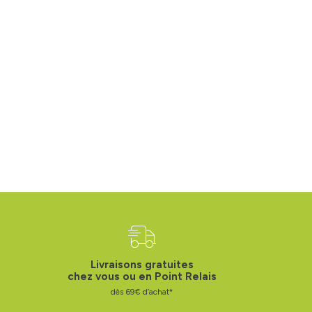
Livraisons gratuites
chez vous ou en Point Relais
dès 69€ d’achat*