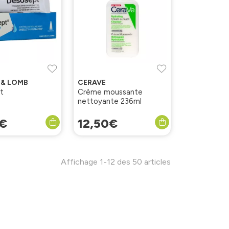
 & LOMB
CERAVE
t
Crème moussante
nettoyante 236ml
€
12
,
50
€
Affichage 1-12 des 50 articles