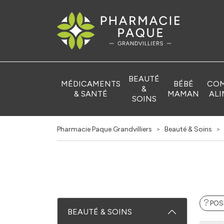
Pharmacie Pa
BEAUTÉ
MÉDICAMENTS
BÉBÉ
COM
&
& SANTÉ
MAMAN
ALI
SOINS
Pharmacie Paque Grandvilliers
Beauté & Soins
POS
BEAUTÉ & SOINS