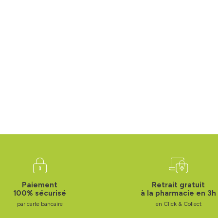
Paiement
Retrait gratuit
100% sécurisé
à la pharmacie en 3h
par carte bancaire
en Click & Collect