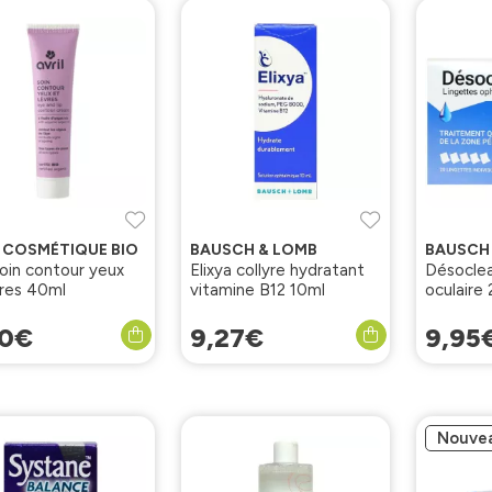
L COSMÉTIQUE BIO
BAUSCH & LOMB
BAUSCH
soin contour yeux
Elixya collyre hydratant
Désoclea
vres 40ml
vitamine B12 10ml
oculaire 
ophtalm
0
€
9
,
27
€
9
,
95
Nouve