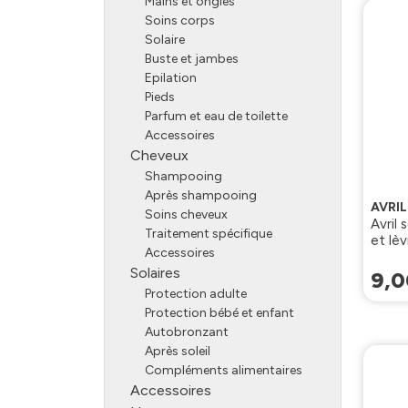
Mains et ongles
Soins corps
Solaire
Buste et jambes
Epilation
Pieds
Parfum et eau de toilette
Accessoires
Cheveux
Shampooing
Après shampooing
AVRI
Soins cheveux
Avril 
Traitement spécifique
et lè
Accessoires
Solaires
9
,
0
Protection adulte
Protection bébé et enfant
Autobronzant
Après soleil
Compléments alimentaires
Accessoires