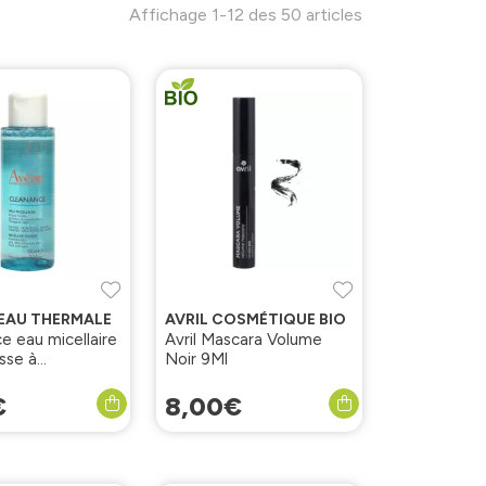
Affichage 1-12 des 50 articles
 EAU THERMALE
AVRIL COSMÉTIQUE BIO
e eau micellaire
Avril Mascara Volume
sse à
Noir 9Ml
tions 100ml
€
8
,
00
€