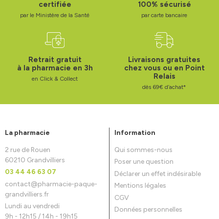
certifiée
100% sécurisé
par le Ministère de la Santé
par carte bancaire
Retrait gratuit
Livraisons gratuites
à la pharmacie en 3h
chez vous ou en Point
Relais
en Click & Collect
dès 69€ d’achat*
La pharmacie
Information
2 rue de Rouen
Qui sommes-nous
60210 Grandvilliers
Poser une question
03 44 46 63 07
Déclarer un effet indésirable
contact
@
pharmacie-paque-
Mentions légales
grandvilliers.fr
CGV
Lundi au vendredi
Données personnelles
9h - 12h15 / 14h - 19h15