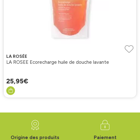
LA ROSÉE
LA ROSEE Ecorecharge huile de douche lavante
25
,
95
€
Origine des produits
Paiement