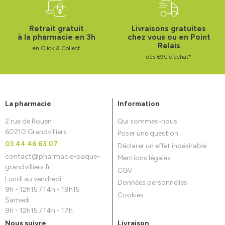
Retrait gratuit
Livraisons gratuites
à la pharmacie en 3h
chez vous ou en Point
Relais
en Click & Collect
dès 69€ d’achat*
La pharmacie
Information
2 rue de Rouen
Qui sommes-nous
60210 Grandvilliers
Poser une question
03 44 46 63 07
Déclarer un effet indésirable
contact
@
pharmacie-paque-
Mentions légales
grandvilliers.fr
CGV
Lundi au vendredi
Données personnelles
9h - 12h15 / 14h - 19h15
Cookies
Samedi
9h - 12h15 / 14h - 17h
Nous suivre
Livraison