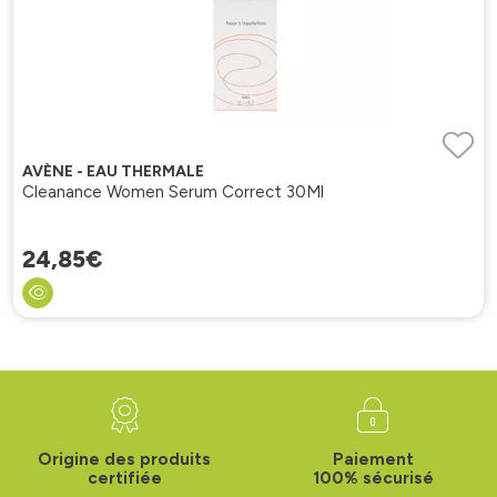
AVÈNE - EAU THERMALE
Cleanance Women Serum Correct 30Ml
24
,
85
€
Origine des produits
Paiement
certifiée
100% sécurisé