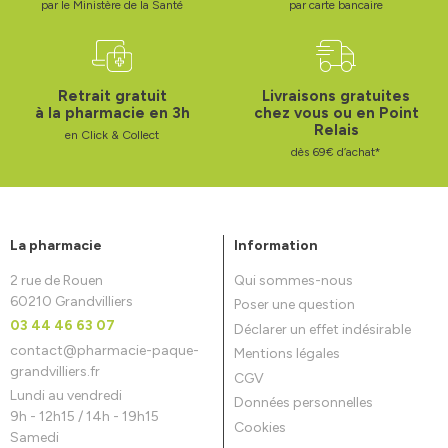
par le Ministère de la Santé
par carte bancaire
Retrait gratuit
Livraisons gratuites
à la pharmacie en 3h
chez vous ou en Point
Relais
en Click & Collect
dès 69€ d’achat*
La pharmacie
Information
2 rue de Rouen
Qui sommes-nous
60210 Grandvilliers
Poser une question
03 44 46 63 07
Déclarer un effet indésirable
contact
@
pharmacie-paque-
Mentions légales
grandvilliers.fr
CGV
Lundi au vendredi
Données personnelles
9h - 12h15 / 14h - 19h15
Cookies
Samedi