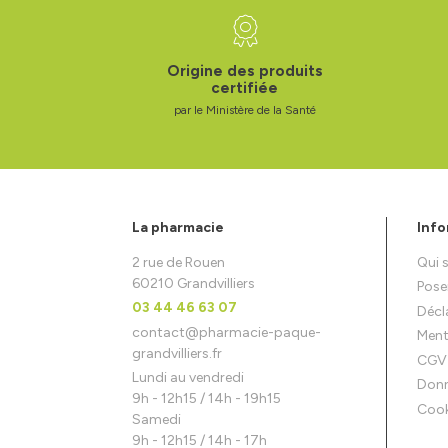
Origine des produits
certifiée
par le Ministère de la Santé
La pharmacie
Info
2 rue de Rouen
Qui
60210 Grandvilliers
Pose
03 44 46 63 07
Décla
contact
@
pharmacie-paque-
Ment
grandvilliers.fr
CGV
Lundi au vendredi
Donn
9h - 12h15 / 14h - 19h15
Cook
Samedi
9h - 12h15 / 14h - 17h