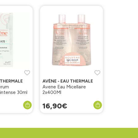
U THERMALE
AVÈNE - EAU THERMALE
érum
Avene Eau Micellaire
 intense 30ml
2x400Ml
16
,
90
€