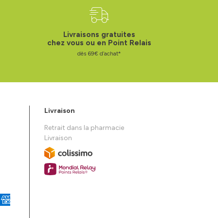
Livraisons gratuites
chez vous ou en Point Relais
dès 69€ d’achat*
Livraison
Retrait dans la pharmacie
Livraison