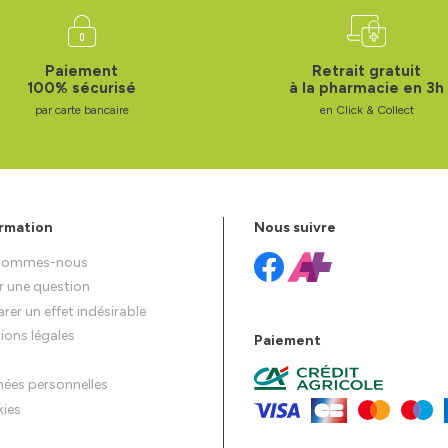
Paiement
Retrait gratuit
100% sécurisé
à la pharmacie en 3h
par carte bancaire
en Click & Collect
rmation
Nous suivre
 sommes-nous
r une question
rer un effet indésirable
ions légales
Paiement
ées personnelles
ies