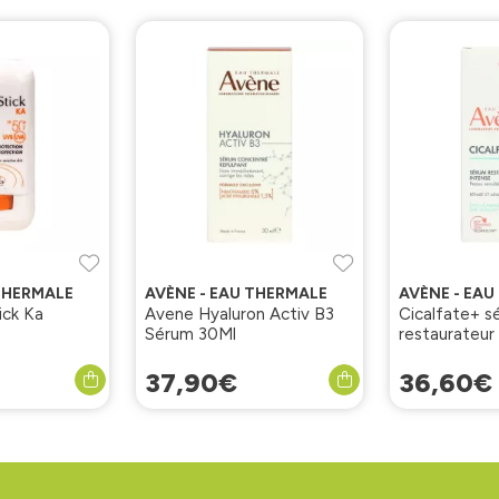
 THERMALE
AVÈNE - EAU THERMALE
AVÈNE - EA
ick Ka
Avene Hyaluron Activ B3
Cicalfate+ s
Sérum 30Ml
restaurateur
37
,
90
€
36
,
60
€