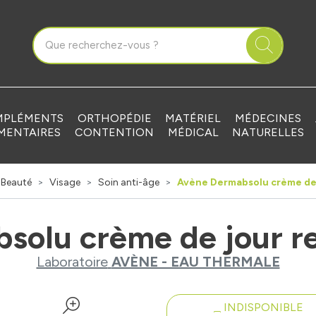
que Grandvilliers Votre pharmacie en ligne à votre service
PLÉMENTS
ORTHOPÉDIE
MATÉRIEL
MÉDECINES
MENTAIRES
CONTENTION
MÉDICAL
NATURELLES
Beauté
Visage
Soin anti-âge
Avène Dermabsolu crème de 
solu crème de jour r
Laboratoire
AVÈNE - EAU THERMALE
INDISPONIBLE