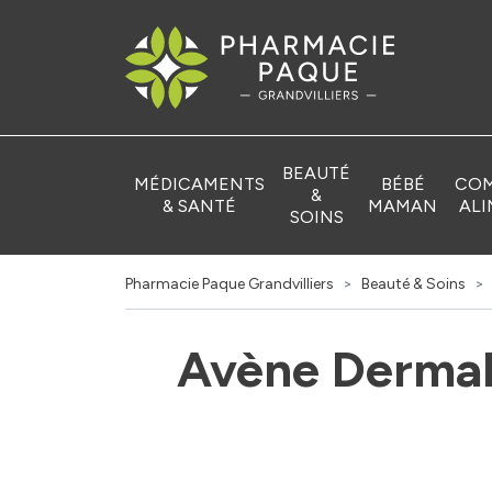
Pharmacie Pa
BEAUTÉ
MÉDICAMENTS
BÉBÉ
COM
&
& SANTÉ
MAMAN
ALI
SOINS
Pharmacie Paque Grandvilliers
Beauté & Soins
Avène Dermab