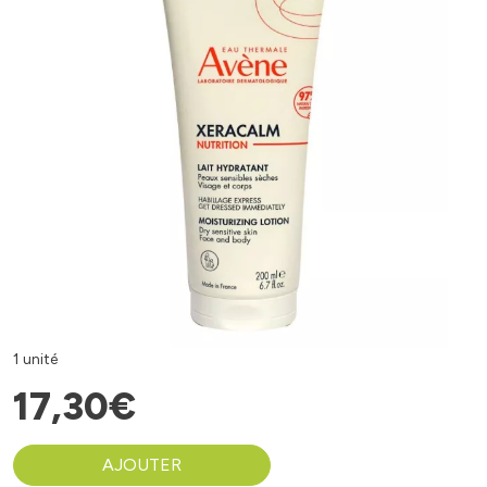
1 unité
17
,
30
€
AJOUTER