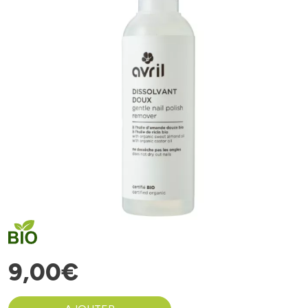
9
,
00
€