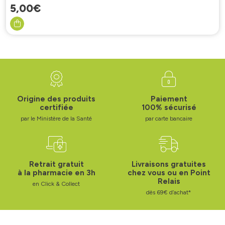
5
,
00
€
Origine des produits
Paiement
certifiée
100% sécurisé
par le Ministère de la Santé
par carte bancaire
Retrait gratuit
Livraisons gratuites
à la pharmacie en 3h
chez vous ou en Point
Relais
en Click & Collect
dès 69€ d’achat*