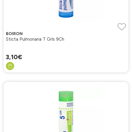
BOIRON
Sticta Pulmonaria T Grls 9Ch
3
,
10
€