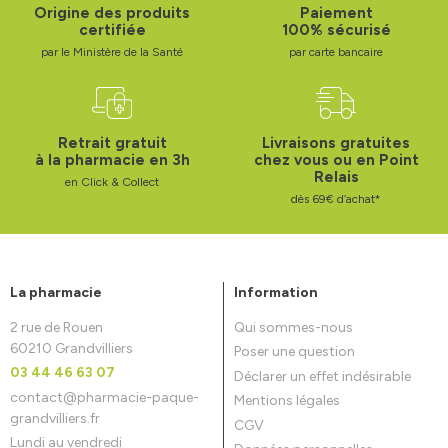
Origine des produits
Paiement
certifiée
100% sécurisé
par le Ministère de la Santé
par carte bancaire
Retrait gratuit
Livraisons gratuites
à la pharmacie en 3h
chez vous ou en Point
Relais
en Click & Collect
dès 69€ d’achat*
La pharmacie
Information
2 rue de Rouen
Qui sommes-nous
60210 Grandvilliers
Poser une question
03 44 46 63 07
Déclarer un effet indésirable
contact
@
pharmacie-paque-
Mentions légales
grandvilliers.fr
CGV
Lundi au vendredi