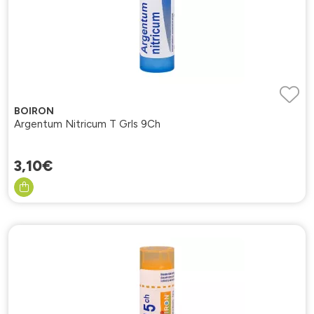
BOIRON
Argentum Nitricum T Grls 9Ch
3
,
10
€