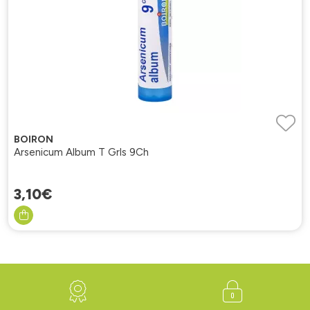
BOIRON
Arsenicum Album T Grls 9Ch
3
,
10
€