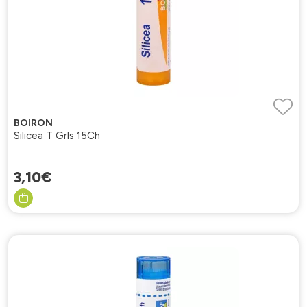
BOIRON
Silicea T Grls 15Ch
3
,
10
€