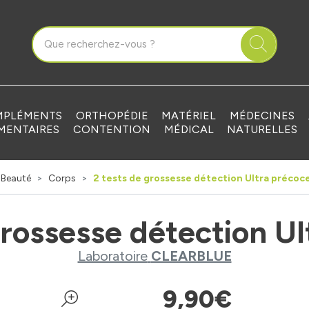
que Grandvilliers Votre pharmacie en ligne à votre service
PLÉMENTS
ORTHOPÉDIE
MATÉRIEL
MÉDECINES
MENTAIRES
CONTENTION
MÉDICAL
NATURELLES
Beauté
Corps
2 tests de grossesse détection Ultra précoc
grossesse détection U
Laboratoire
CLEARBLUE
9
,
90
€