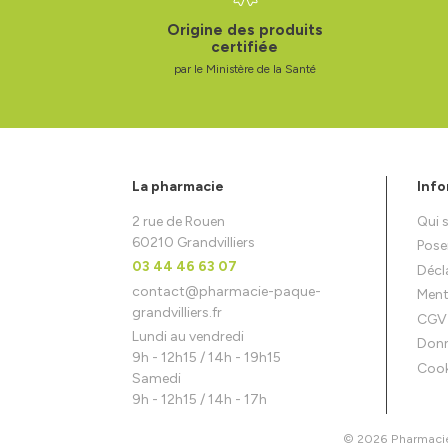
Origine des produits
certifiée
par le Ministère de la Santé
La pharmacie
Info
2 rue de Rouen
Qui
60210 Grandvilliers
Pose
03 44 46 63 07
Décla
contact
@
pharmacie-paque-
Ment
grandvilliers.fr
CGV
Lundi au vendredi
Donn
9h - 12h15 / 14h - 19h15
Cook
Samedi
9h - 12h15 / 14h - 17h
© 2026 Pharmacie