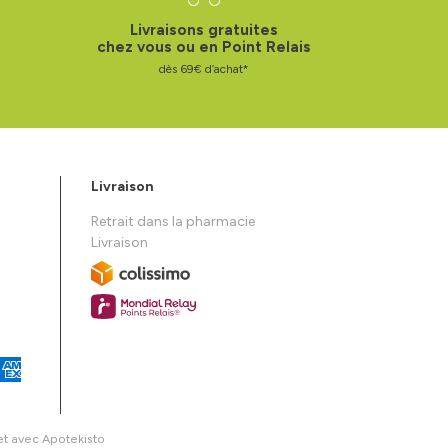
Livraisons gratuites
chez vous ou en Point Relais
dès 69€ d’achat*
Livraison
Retrait dans la pharmacie
Livraison
et avec
Apotekisto