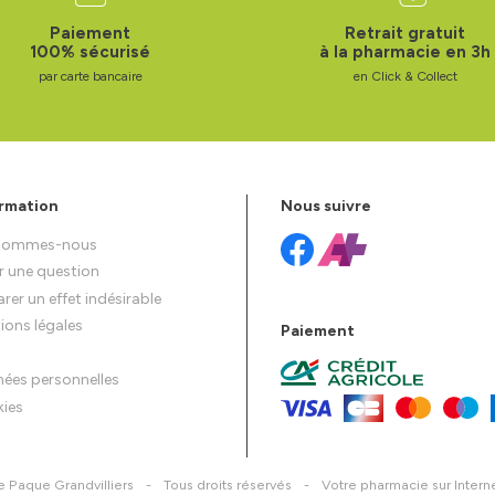
Paiement
Retrait gratuit
100% sécurisé
à la pharmacie en 3h
par carte bancaire
en Click & Collect
rmation
Nous suivre
 sommes-nous
r une question
rer un effet indésirable
ions légales
Paiement
ées personnelles
ies
 Paque Grandvilliers
-
Tous droits réservés
-
Votre pharmacie sur Intern