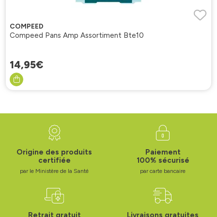
COMPEED
Compeed Pans Amp Assortiment Bte10
14
,
95
€
Origine des produits
Paiement
certifiée
100% sécurisé
par le Ministère de la Santé
par carte bancaire
Retrait gratuit
Livraisons gratuites