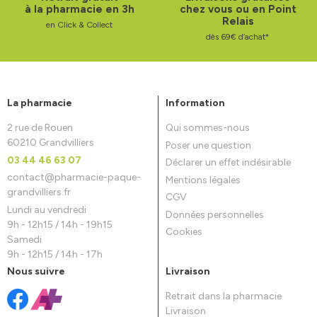
à la pharmacie en 3h
chez vous ou en Point
Relais
en Click & Collect
dès 69€ d’achat*
La pharmacie
Information
2 rue de Rouen
Qui sommes-nous
60210 Grandvilliers
Poser une question
03 44 46 63 07
Déclarer un effet indésirable
contact
@
pharmacie-paque-
Mentions légales
grandvilliers.fr
CGV
Lundi au vendredi
Données personnelles
9h - 12h15 / 14h - 19h15
Cookies
Samedi
9h - 12h15 / 14h - 17h
Nous suivre
Livraison
Retrait dans la pharmacie
Livraison