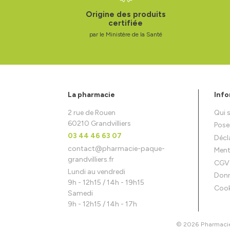
Origine des produits
certifiée
par le Ministère de la Santé
La pharmacie
Info
2 rue de Rouen
Qui
60210 Grandvilliers
Pose
03 44 46 63 07
Décla
contact
@
pharmacie-paque-
Ment
grandvilliers.fr
CGV
Lundi au vendredi
Donn
9h - 12h15 / 14h - 19h15
Cook
Samedi
9h - 12h15 / 14h - 17h
© 2026 Pharmacie