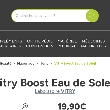
que Grandvilliers Votre pharmacie en ligne à votre service
PLÉMENTS
ORTHOPÉDIE
MATÉRIEL
MÉDECINES
MENTAIRES
CONTENTION
MÉDICAL
NATURELLES
Beauté
Maquillage
Teint
Vitry Boost Eau de Soleil
itry Boost Eau de Sole
Laboratoire
VITRY
19
,
90
€