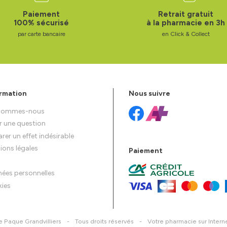
Paiement
Retrait gratuit
100% sécurisé
à la pharmacie en 3h
par carte bancaire
en Click & Collect
rmation
Nous suivre
 sommes-nous
r une question
rer un effet indésirable
ions légales
Paiement
ées personnelles
ies
 Paque Grandvilliers
-
Tous droits réservés
-
Votre pharmacie sur Intern