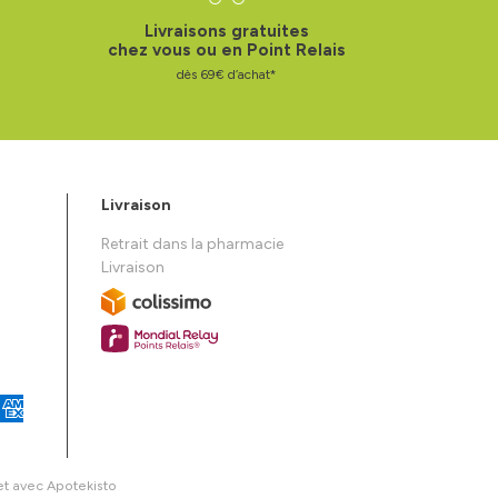
Livraisons gratuites
chez vous ou en Point Relais
dès 69€ d’achat*
Livraison
Retrait dans la pharmacie
Livraison
et avec
Apotekisto