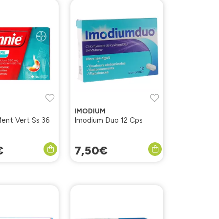
IMODIUM
ent Vert Ss 36
Imodium Duo 12 Cps
€
7
,
50
€