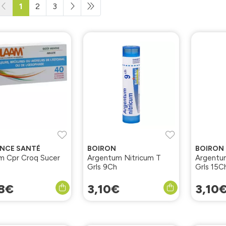
1
2
3
ANCE SANTÉ
BOIRON
BOIRON
m Cpr Croq Sucer
Argentum Nitricum T
Argentum
Grls 9Ch
Grls 15C
8
€
3
,
10
€
3
,
10