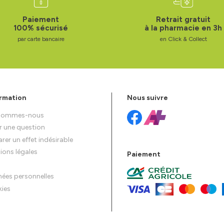
Paiement
Retrait gratuit
100% sécurisé
à la pharmacie en 3h
par carte bancaire
en Click & Collect
rmation
Nous suivre
 sommes-nous
r une question
rer un effet indésirable
ions légales
Paiement
ées personnelles
ies