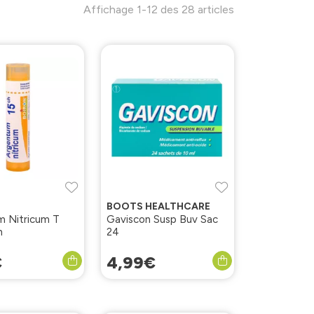
Affichage 1-12 des 28 articles
BOOTS HEALTHCARE
 Nitricum T
Gaviscon Susp Buv Sac
h
24
€
4
,
99
€