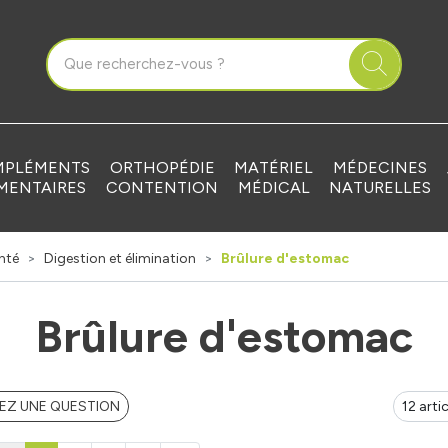
que Grandvilliers Votre pharmacie en ligne à votre service
PLÉMENTS
ORTHOPÉDIE
MATÉRIEL
MÉDECINES
MENTAIRES
CONTENTION
MÉDICAL
NATURELLES
nté
Digestion et élimination
Brûlure d'estomac
Brûlure d'estomac
EZ UNE QUESTION