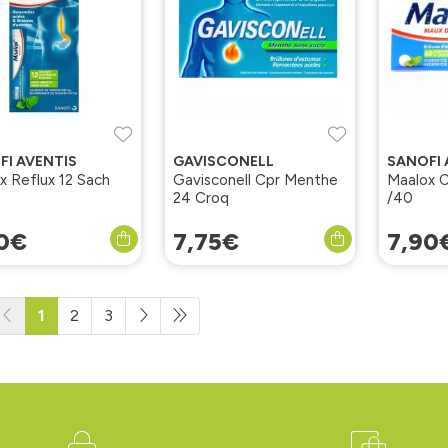
FI AVENTIS
GAVISCONELL
SANOFI 
Maalox Reflux 12 Sach
Gavisconell Cpr Menthe
Maalox 
24 Croq
/40
0
€
7
,
75
€
7
,
90
1
2
3