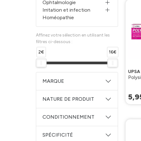
Ophtalmologie
Irritation et infection
Homéopathie
Affinez votre sélection en utilisant les
filtres ci-dessous :
2€
16€
UPSA
Polys
MARQUE
5
,
9
NATURE DE PRODUIT
CONDITIONNEMENT
SPÉCIFICITÉ