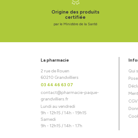
Origine des produits
certifiée
par le Ministère de la Santé
La pharmacie
Info
2 rue de Rouen
Qui
60210 Grandvilliers
Pose
03 44 46 63 07
Décla
contact
@
pharmacie-paque-
Ment
grandvilliers.fr
CGV
Lundi au vendredi
Donn
9h - 12h15 / 14h - 19h15
Cook
Samedi
9h - 12h15 / 14h - 17h