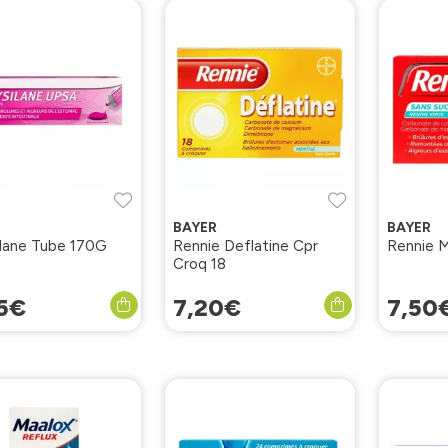
BAYER
BAYER
ilane Tube 170G
Rennie Deflatine Cpr
Rennie M
Croq 18
5
€
7
,
20
€
7
,
50