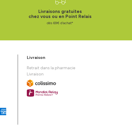
Livraisons gratuites
chez vous ou en Point Relais
dès 69€ d’achat*
Livraison
Retrait dans la pharmacie
Livraison