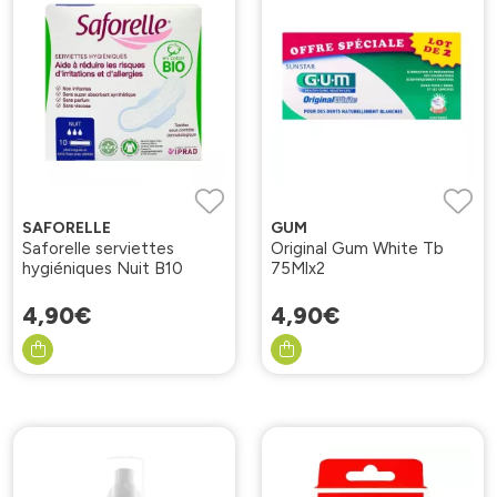
SAFORELLE
GUM
Saforelle serviettes
Original Gum White Tb
hygiéniques Nuit B10
75Mlx2
4
,
90
€
4
,
90
€