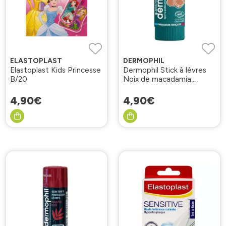
ELASTOPLAST
DERMOPHIL
Elastoplast Kids Princesse
Dermophil Stick à lèvres
B/20
Noix de macadamia
certifié BIO
4
,
90
€
4
,
90
€