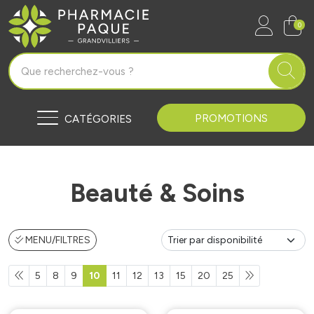
Pharmacie Paque Grandvilliers Vo
0
PROMOTIONS
CATÉGORIES
Beauté & Soins
MENU/FILTRES
5
8
9
10
11
12
13
15
20
25