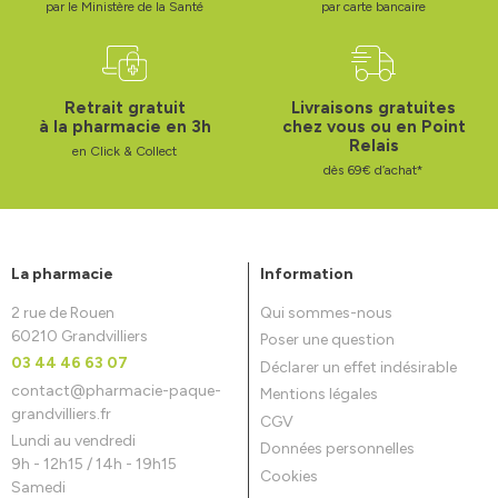
par le Ministère de la Santé
par carte bancaire
Retrait gratuit
Livraisons gratuites
à la pharmacie en 3h
chez vous ou en Point
Relais
en Click & Collect
dès 69€ d’achat*
La pharmacie
Information
2 rue de Rouen
Qui sommes-nous
60210 Grandvilliers
Poser une question
03 44 46 63 07
Déclarer un effet indésirable
contact
@
pharmacie-paque-
Mentions légales
grandvilliers.fr
CGV
Lundi au vendredi
Données personnelles
9h - 12h15 / 14h - 19h15
Cookies
Samedi