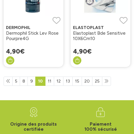
DERMOPHIL
ELASTOPLAST
Dermophil Stick Lev Rose
Elastoplast Bde Sensitive
Pourpre4G
10X6Cm10
4
,
90
€
4
,
90
€
5
8
9
10
11
12
13
15
20
25
Origine des produits
Paiement
certifiée
100% sécurisé