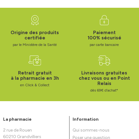
Origine des produits
Paiement
certifiée
100% sécurisé
par le Ministère de la Santé
par carte bancaire
Retrait gratuit
Livraisons gratuites
à la pharmacie en 3h
chez vous ou en Point
Relais
en Click & Collect
dès 69€ d’achat*
La pharmacie
Information
2 rue de Rouen
Qui sommes-nous
60210 Grandvilliers
Poser une question