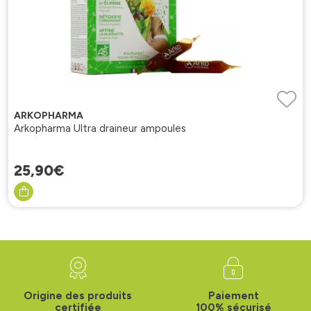
ARKOPHARMA
Arkopharma Ultra draineur ampoules
25
,
90
€
Origine des produits
Paiement
certifiée
100% sécurisé