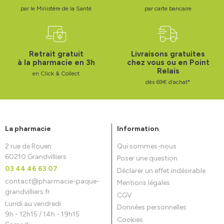
par le Ministère de la Santé
par carte bancaire
Retrait gratuit
Livraisons gratuites
à la pharmacie en 3h
chez vous ou en Point
Relais
en Click & Collect
dès 69€ d’achat*
La pharmacie
Information
2 rue de Rouen
Qui sommes-nous
60210 Grandvilliers
Poser une question
03 44 46 63 07
Déclarer un effet indésirable
contact
@
pharmacie-paque-
Mentions légales
grandvilliers.fr
CGV
Lundi au vendredi
Données personnelles
9h - 12h15 / 14h - 19h15
Cookies