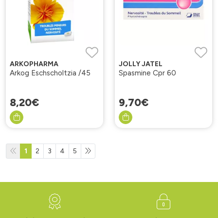
ARKOPHARMA
JOLLY JATEL
Arkog Eschscholtzia /45
Spasmine Cpr 60
8
,
20
€
9
,
70
€
1
2
3
4
5