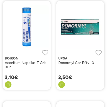
BOIRON
UPSA
Aconitum Napellus T Grls
Donormyl Cpr Effv 10
9Ch
3
,
10
€
3
,
50
€