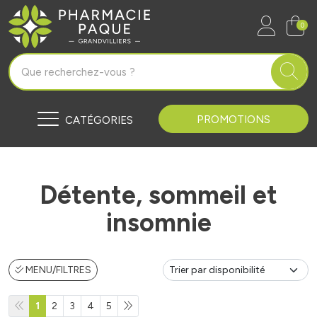
Pharmacie Paque Grandvilliers Vo
0
PROMOTIONS
CATÉGORIES
Détente, sommeil et
insomnie
MENU/FILTRES
1
2
3
4
5