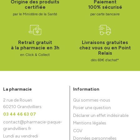
Origine des produits
Paiement
certifiée
100% sécurisé
par le Ministère de la Santé
par carte bancaire
Retrait gratuit
Livraisons gratuites
à la pharmacie en 3h
chez vous ou en Point
Relais
en Click & Collect
dès 69€ d’achat*
La pharmacie
Information
2 rue de Rouen
Qui sommes-nous
60210 Grandvilliers
Poser une question
03 44 46 63 07
Déclarer un effet indésirable
contact
@
pharmacie-paque-
Mentions légales
grandvilliers.fr
CGV
Lundi au vendredi
Données personnelles