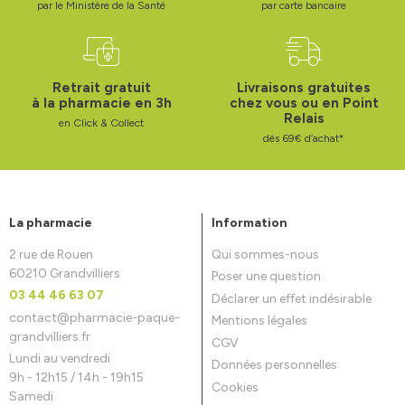
par le Ministère de la Santé
par carte bancaire
Retrait gratuit
Livraisons gratuites
à la pharmacie en 3h
chez vous ou en Point
Relais
en Click & Collect
dès 69€ d’achat*
La pharmacie
Information
2 rue de Rouen
Qui sommes-nous
60210 Grandvilliers
Poser une question
03 44 46 63 07
Déclarer un effet indésirable
contact
@
pharmacie-paque-
Mentions légales
grandvilliers.fr
CGV
Lundi au vendredi
Données personnelles
9h - 12h15 / 14h - 19h15
Cookies
Samedi