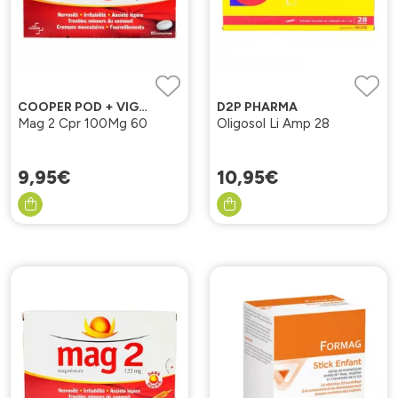
COOPER POD + VIGNETTES
D2P PHARMA
Mag 2 Cpr 100Mg 60
Oligosol Li Amp 28
9
,
95
€
10
,
95
€