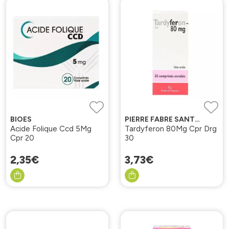
BIOES
PIERRE FABRE SANTE VIGNET
Acide Folique Ccd 5Mg
Tardyferon 80Mg Cpr Drg
Cpr 20
30
2
,
35
€
3
,
73
€