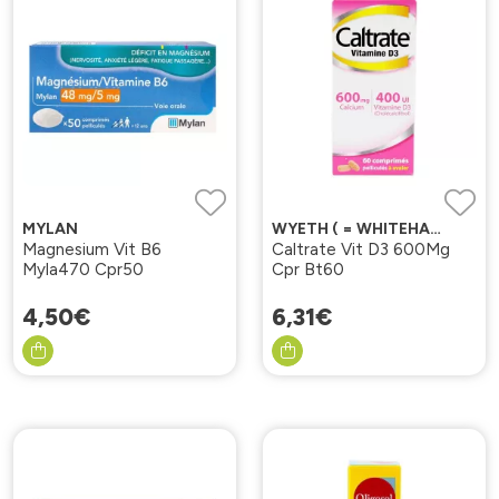
MYLAN
WYETH ( = WHITEHALL)
Magnesium Vit B6
Caltrate Vit D3 600Mg
Myla470 Cpr50
Cpr Bt60
4
,
50
€
6
,
31
€