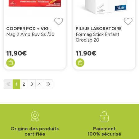
COOPER POD + VIGNETTES
PILEJE LABORATOIRE
Mag 2 Amp Buv Ss /30
Formag Stick Enfant
Orodisp 20
11
,
90
€
11
,
90
€
1
2
3
4
Origine des produits
Paiement
certifiée
100% sécurisé