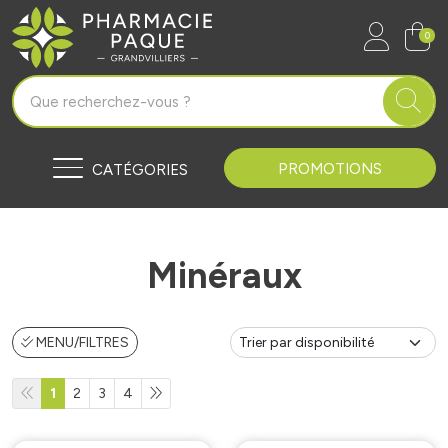
Pharmacie Paque Grandvilliers Vo
0
PROMOTIONS
CATÉGORIES
Minéraux
MENU/FILTRES
1
2
3
4