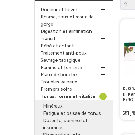
Douleur et fièvre
Rhume, toux et maux de
gorge
Digestion et élimination
Transit
Bébé et enfant
Traitement anti-poux
Sevrage tabagique
Femme et féminité
Maux de bouche
Troubles veineux
KLOR
Premiers soins
Kl Ke
Tonus, forme et vitalité
B/90
Minéraux
21
,
Fatigue et baisse de tonus
Détente, sommeil et
insomnie
Stress et anxiété