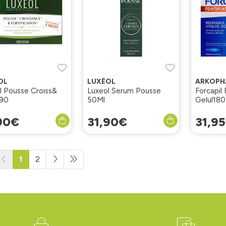
OL
LUXÉOL
ARKOPH
l Pousse Croiss&
Luxeol Serum Pousse
Forcapil 
/90
50Ml
Gelul180
90
€
31
,
90
€
31
,
95
1
2