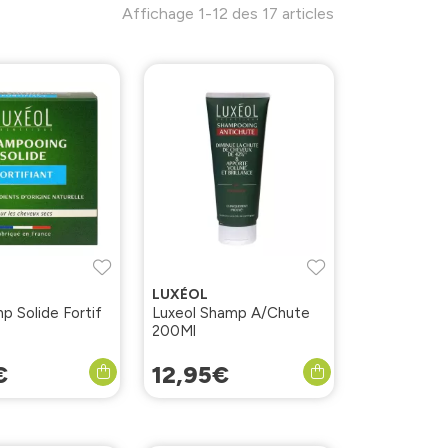
Affichage 1-12 des 17 articles
LUXÉOL
p Solide Fortif
Luxeol Shamp A/Chute
200Ml
€
12
,
95
€