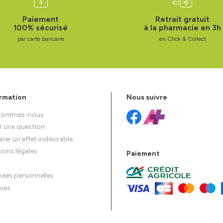
Paiement
Retrait gratuit
100% sécurisé
à la pharmacie en 3h
par carte bancaire
en Click & Collect
rmation
Nous suivre
 sommes-nous
r une question
rer un effet indésirable
ions légales
Paiement
ées personnelles
ies