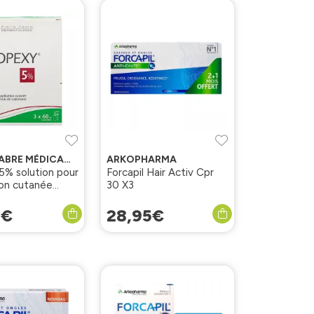
PIERRE FABRE MÉDICAMENT
ARKOPHARMA
5% solution pour
Forcapil Hair Activ Cpr
ion cutanée
30 X3
0
€
28
,
95
€