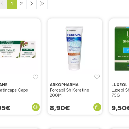
1
2
ANE
ARKOPHARMA
LUXÉOL
ratincaps Caps
Forcapil Sh Keratine
Luxeol Sh
200Ml
75G
95
€
8
,
90
€
9
,
50