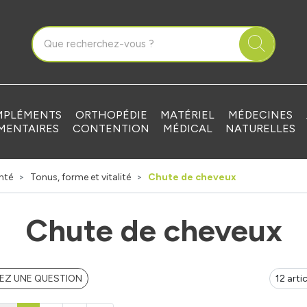
que Grandvilliers Votre pharmacie en ligne à votre service
PLÉMENTS
ORTHOPÉDIE
MATÉRIEL
MÉDECINES
MENTAIRES
CONTENTION
MÉDICAL
NATURELLES
nté
Tonus, forme et vitalité
Chute de cheveux
Chute de cheveux
EZ UNE QUESTION