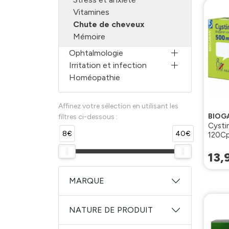
Vitamines
Chute de cheveux
Mémoire
Ophtalmologie
Irritation et infection
Homéopathie
Affinez votre sélection en utilisant les
BIOG
filtres ci-dessous :
Cysti
8€
40€
120C
13
,
MARQUE
NATURE DE PRODUIT