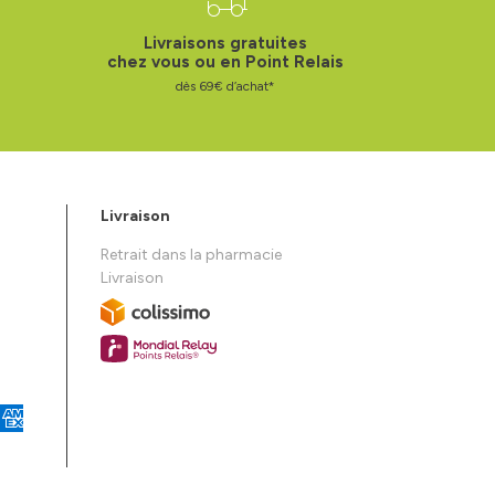
Livraisons gratuites
chez vous ou en Point Relais
dès 69€ d’achat*
Livraison
Retrait dans la pharmacie
Livraison