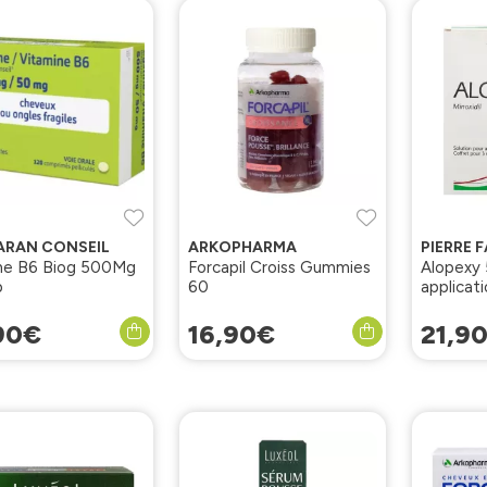
ARAN CONSEIL
ARKOPHARMA
ne B6 Biog 500Mg
Forcapil Croiss Gummies
Alopexy 
p
60
applicat
3x60ml
90
€
16
,
90
€
21
,
9