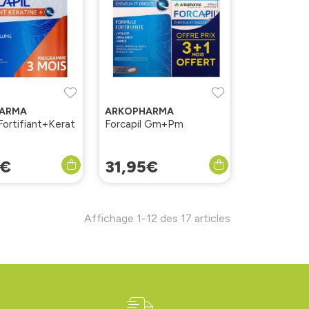
ARMA
ARKOPHARMA
Fortifiant+Kerat
Forcapil Gm+Pm
€
31
,
95
€
Affichage 1-12 des 17 articles