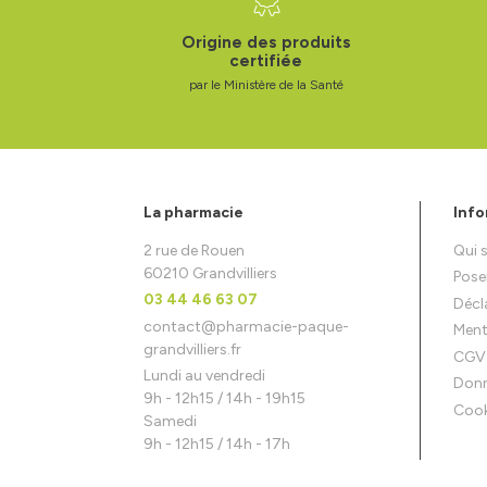
Origine des produits
certifiée
par le Ministère de la Santé
La pharmacie
Info
2 rue de Rouen
Qui
60210 Grandvilliers
Pose
03 44 46 63 07
Décla
contact
@
pharmacie-paque-
Ment
grandvilliers.fr
CGV
Lundi au vendredi
Donn
9h - 12h15 / 14h - 19h15
Cook
Samedi
9h - 12h15 / 14h - 17h