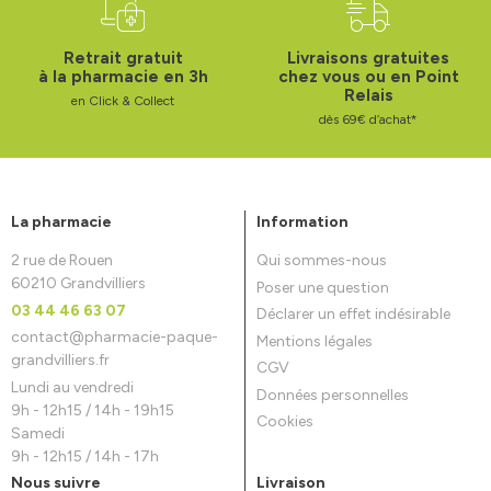
Retrait gratuit
Livraisons gratuites
à la pharmacie en 3h
chez vous ou en Point
Relais
en Click & Collect
dès 69€ d’achat*
La pharmacie
Information
2 rue de Rouen
Qui sommes-nous
60210 Grandvilliers
Poser une question
03 44 46 63 07
Déclarer un effet indésirable
contact
@
pharmacie-paque-
Mentions légales
grandvilliers.fr
CGV
Lundi au vendredi
Données personnelles
9h - 12h15 / 14h - 19h15
Cookies
Samedi
9h - 12h15 / 14h - 17h
Nous suivre
Livraison