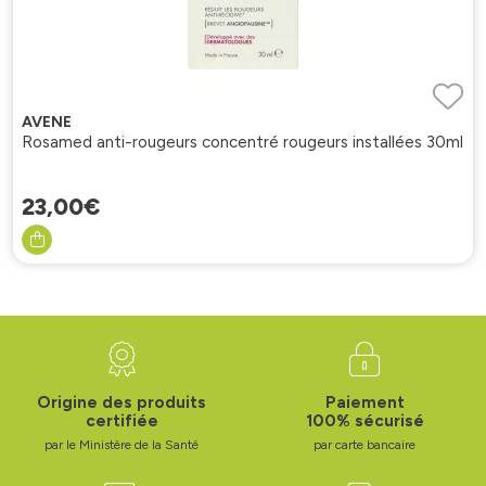
AVENE
Rosamed anti-rougeurs concentré rougeurs installées 30ml
23
,
00
€
Origine des produits
Paiement
certifiée
100% sécurisé
par le Ministère de la Santé
par carte bancaire