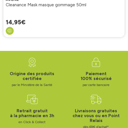
Cleanance Mask masque gommage 50ml
14
,
95
€
Origine des produits
Paiement
certifiée
100% sécurisé
par le Ministère de la Santé
par carte bancaire
Retrait gratuit
Livraisons gratuites
à la pharmacie en 3h
chez vous ou en Point
Relais
en Click & Collect
dès 69€ d’achat*