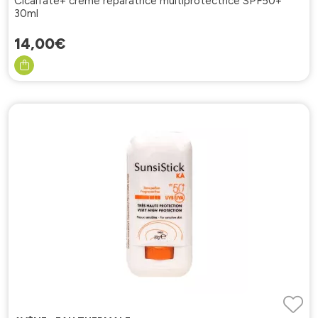
Cicalfate+ crème réparatrice multiprotectrice SPF50+
30ml
14
,
00
€