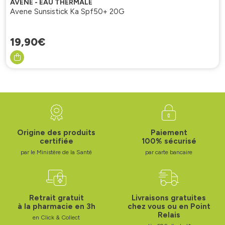
AVÈNE - EAU THERMALE
Avene Sunsistick Ka Spf50+ 20G
19
,
90
€
Origine des produits
Paiement
certifiée
100% sécurisé
par le Ministère de la Santé
par carte bancaire
Retrait gratuit
Livraisons gratuites
à la pharmacie en 3h
chez vous ou en Point
Relais
en Click & Collect