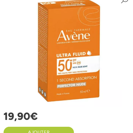
19
,
90
€
AJOUTER