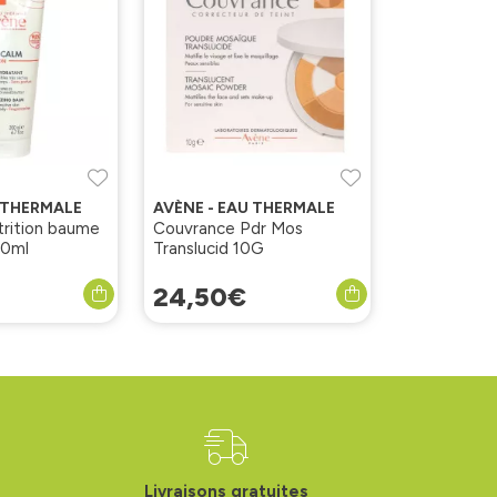
U THERMALE
AVÈNE - EAU THERMALE
rition baume
Couvrance Pdr Mos
00ml
Translucid 10G
24
,
50
€
Livraisons gratuites