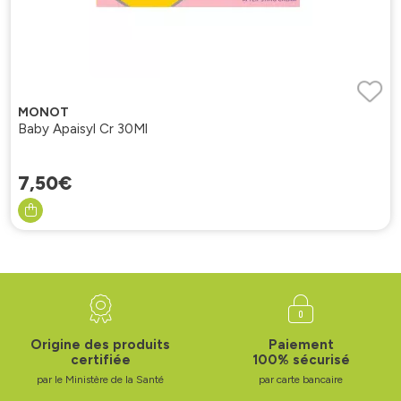
MONOT
Baby Apaisyl Cr 30Ml
7
,
50
€
Origine des produits
Paiement
certifiée
100% sécurisé
par le Ministère de la Santé
par carte bancaire