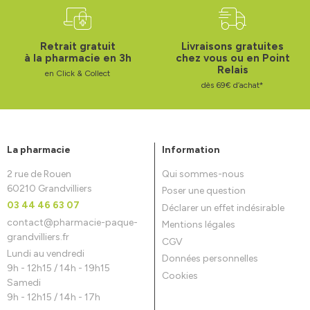
Retrait gratuit
Livraisons gratuites
à la pharmacie en 3h
chez vous ou en Point
Relais
en Click & Collect
dès 69€ d’achat*
La pharmacie
Information
2 rue de Rouen
Qui sommes-nous
60210 Grandvilliers
Poser une question
03 44 46 63 07
Déclarer un effet indésirable
contact
@
pharmacie-paque-
Mentions légales
grandvilliers.fr
CGV
Lundi au vendredi
Données personnelles
9h - 12h15 / 14h - 19h15
Cookies
Samedi
9h - 12h15 / 14h - 17h