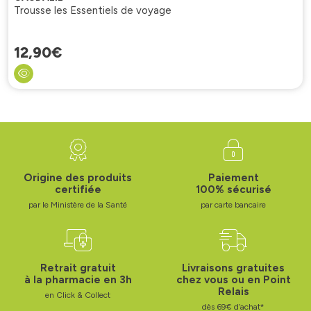
Trousse les Essentiels de voyage
12
,
90
€
Origine des produits
Paiement
certifiée
100% sécurisé
par le Ministère de la Santé
par carte bancaire
Retrait gratuit
Livraisons gratuites
à la pharmacie en 3h
chez vous ou en Point
Relais
en Click & Collect
dès 69€ d’achat*