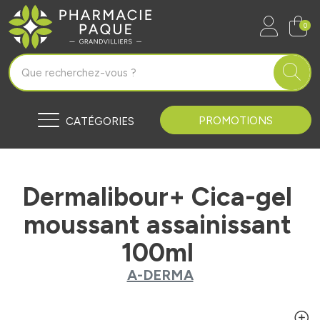
Pharmacie Paque Grandvilliers Vo
0
PROMOTIONS
CATÉGORIES
Dermalibour+ Cica-gel
moussant assainissant
100ml
A-DERMA