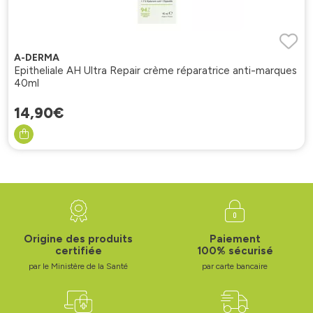
A-DERMA
Epitheliale AH Ultra Repair crème réparatrice anti-marques
40ml
14
,
90
€
Origine des produits
Paiement
certifiée
100% sécurisé
par le Ministère de la Santé
par carte bancaire