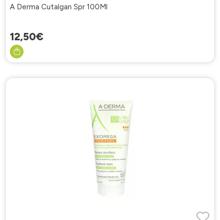
A Derma Cutalgan Spr 100Ml
12
,
50
€