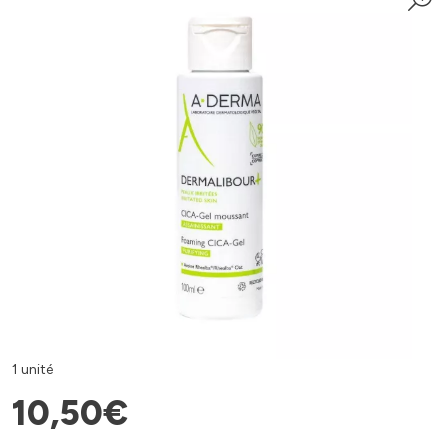
1 unité
10
,
50
€