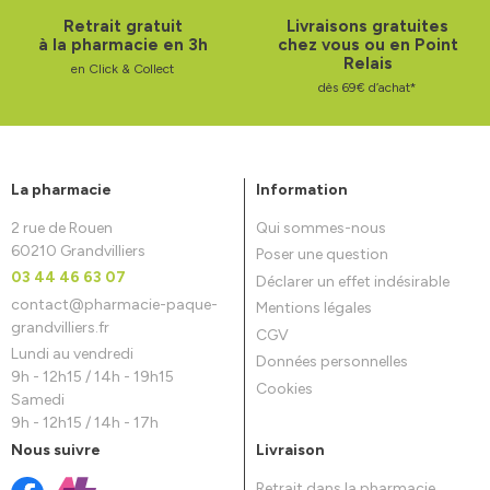
Retrait gratuit
Livraisons gratuites
à la pharmacie en 3h
chez vous ou en Point
Relais
en Click & Collect
dès 69€ d’achat*
La pharmacie
Information
2 rue de Rouen
Qui sommes-nous
60210 Grandvilliers
Poser une question
03 44 46 63 07
Déclarer un effet indésirable
contact
@
pharmacie-paque-
Mentions légales
grandvilliers.fr
CGV
Lundi au vendredi
Données personnelles
9h - 12h15 / 14h - 19h15
Cookies
Samedi
9h - 12h15 / 14h - 17h
Nous suivre
Livraison
Retrait dans la pharmacie