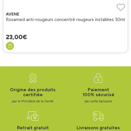
AVENE
Rosamed anti-rougeurs concentré rougeurs installées 30ml
23
,
00
€
Origine des produits
Paiement
certifiée
100% sécurisé
par le Ministère de la Santé
par carte bancaire
Retrait gratuit
Livraisons gratuites