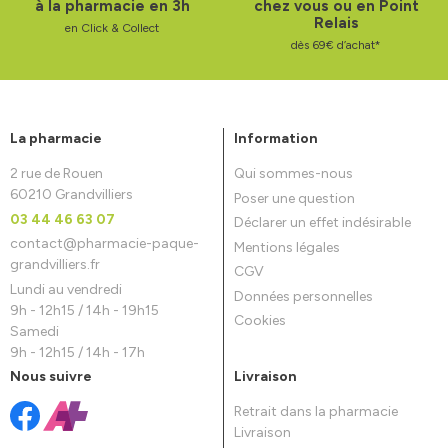
à la pharmacie en 3h
chez vous ou en Point
Relais
en Click & Collect
dès 69€ d’achat*
La pharmacie
Information
2 rue de Rouen
Qui sommes-nous
60210 Grandvilliers
Poser une question
03 44 46 63 07
Déclarer un effet indésirable
contact
@
pharmacie-paque-
Mentions légales
grandvilliers.fr
CGV
Lundi au vendredi
Données personnelles
9h - 12h15 / 14h - 19h15
Cookies
Samedi
9h - 12h15 / 14h - 17h
Nous suivre
Livraison
Retrait dans la pharmacie
Livraison