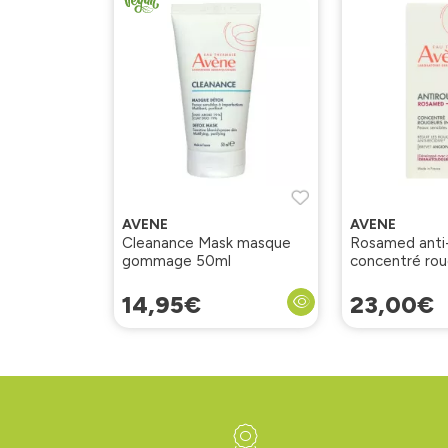
AVENE
AVENE
Cleanance Mask masque
Rosamed anti
gommage 50ml
concentré rou
installées 30m
14
,
95
€
23
,
00
€