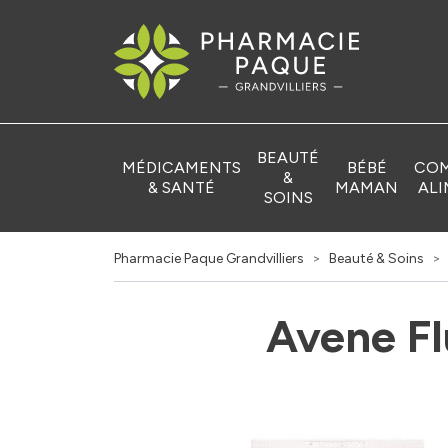
Pharmacie Pa
BEAUTÉ
MÉDICAMENTS
BÉBÉ
COM
&
& SANTÉ
MAMAN
ALI
SOINS
Pharmacie Paque Grandvilliers
Beauté & Soins
Avene Fl