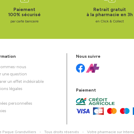
Paiement
Retrait gratuit
100% sécurisé
à la pharmacie en 3h
par carte bancaire
en Click & Collect
rmation
Nous suivre
 sommes-nous
r une question
rer un effet indésirable
ions légales
Paiement
ées personnelles
ies
 Paque Grandvilliers
-
Tous droits réservés
-
Votre pharmacie sur Intern