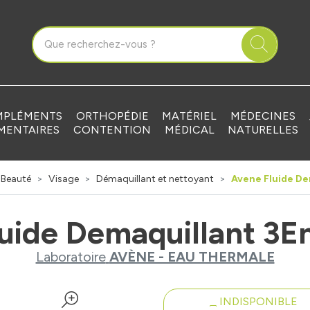
que Grandvilliers Votre pharmacie en ligne à votre service
PLÉMENTS
ORTHOPÉDIE
MATÉRIEL
MÉDECINES
MENTAIRES
CONTENTION
MÉDICAL
NATURELLES
Beauté
Visage
Démaquillant et nettoyant
Avene Fluide De
uide Demaquillant 3E
Laboratoire
AVÈNE - EAU THERMALE
INDISPONIBLE