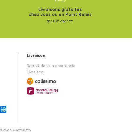
Livraisons gratuites
chez vous ou en Point Relais
dès 69€ d’achat*
Livraison
Retrait dans la pharmacie
Livraison
et avec
Apotekisto