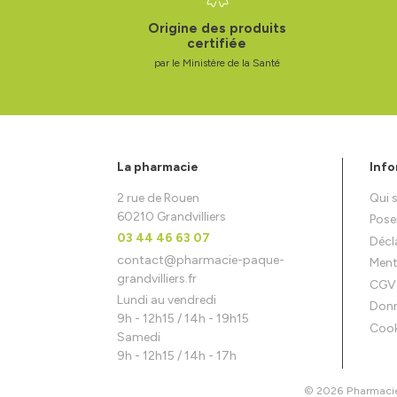
Origine des produits
certifiée
par le Ministère de la Santé
La pharmacie
Info
2 rue de Rouen
Qui
60210 Grandvilliers
Pose
03 44 46 63 07
Décla
contact
@
pharmacie-paque-
Ment
grandvilliers.fr
CGV
Lundi au vendredi
Donn
9h - 12h15 / 14h - 19h15
Cook
Samedi
9h - 12h15 / 14h - 17h
© 2026 Pharmacie